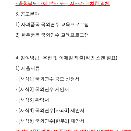
-
충청북도 내에 본사 또는 지사가 위치한 업체
3.
:
공모분야
1)
사과품목 국외연수 교육프로그램
2)
한우품목 국외연수 교육프로그램
4.
:
(
)
참여방법
우편 및 이메일 제출
직인 스캔 필요
1)
제출서류
- [
1]
서식
국외연수 공모 신청서
- [
2]
서식
국외연수 제안서
- [
3]
서식
확약서
- [
4]
[
3]
서식
국외연수
사과
제안서
- [
5]
[
1]
서식
국외연수
한우
제안서