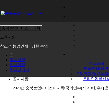
충북농업마이스터대학
교육지원
창조적 농업인재 · 강한 농업
공지사항
개설품목
학사일정
모집요강(일반
학사갤러리
모집요강(청년농업C
온라인입학신
공지사항
2020년 충북농업마이스터대학 국외연수[사과3/한우1]