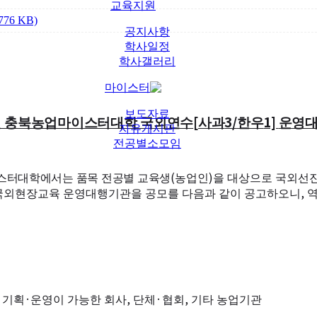
교육지원
6 KB)
공지사항
학사일정
학사갤러리
마이스터
보도자료
[
3/
1]
 충북농업마이스터대학 국외연수
사과
한우
운영대
자유게시판
전공별소모임
(
)
터대학에서는 품목 전공별 교육
생
농업인
을 대상으로 국외선
,
 국외현장교육 운영대행기관을 공모를 다음과 같이 공고하오니
역
·
,
·
,
 기획
운영이 가능한
회사
단체
협회
기타 농업기관