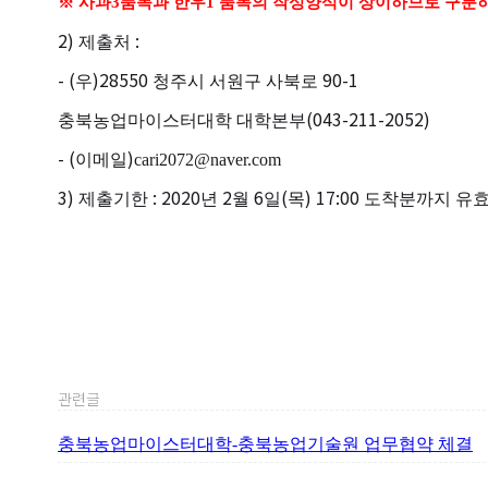
※
사과
3
품목과 한우
1
품목의 작성양식이 상이하므로 구분
2)
:
제출처
- (
)28550
90-1
우
청주시 서원구 사북로
(043-211-2052)
충북농업마이스터대학 대학본부
- (
)
이메일
cari2072@naver.com
3)
: 2020
2
6
(
) 17:00
제출기한
년
월
일
목
도착분까지 유
관련글
충북농업마이스터대학-충북농업기술원 업무협약 체결