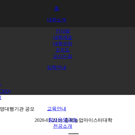
홈
대학소개
인사말
대학개요
대학규정
조직도
오시는길
입학안내
)
EO)
청
교육안내
 운영대행기관 공모
학사운영규정
2020-01-23 by
충북농업마이스터대학
전공소개