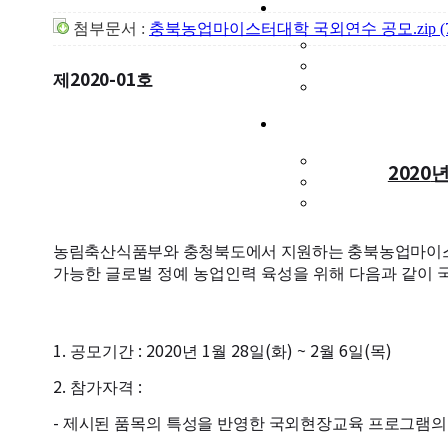
첨부문서 :
충북농업마이스터대학 국외연수 공모.zip (77
2020-01
제
호
2020
년
농림축산식품부와 충청북도에서 지원하는 충북농업마이스
가능한 글로벌 정예 농업인력 육성을 위해 다음과 같이
1.
: 2020
1
28
(
) ~ 2
6
(
)
공모기간
년
월
일
화
월
일
목
2.
:
참가자격
-
제시된 품목의 특성을 반영한 국외현장교육 프로그램의