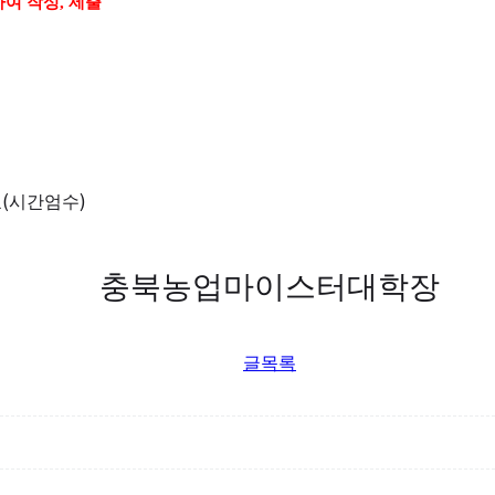
하여 작성
,
제출
(
)
효
시간엄수
충북농업마이스터대학장
글목록