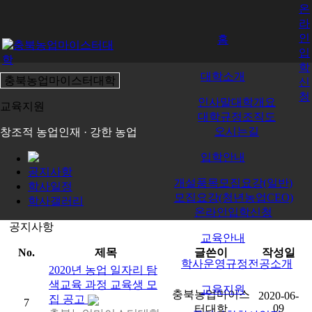
온
라
인
홈
입
학
대학소개
충북농업마이스터대학
신
청
인사말
대학개요
교육지원
대학규정
조직도
오시는길
창조적 농업인재 · 강한 농업
입학안내
공지사항
개설품목
모집요강(일반)
학사일정
모집요강(청년농업CEO)
학사갤러리
온라인입학신청
공지사항
교육안내
No.
제목
글쓴이
작성일
학사운영규정
전공소개
2020년 농업 일자리 탐
색교육 과정 교육생 모
교육지원
충북농업마이스
2020-06-
집 공고
7
09
터대학